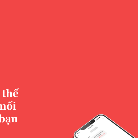
 thế
 mối
 bạn